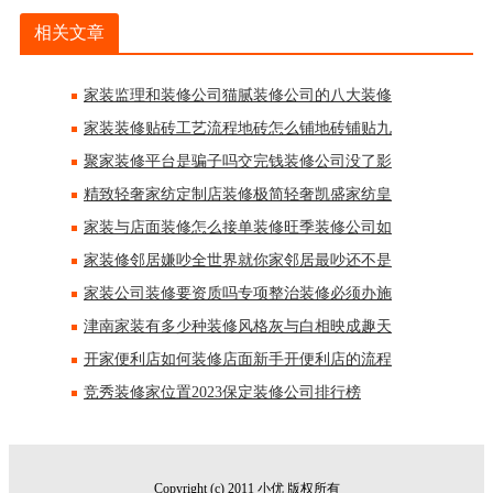
相关文章
家装监理和装修公司猫腻装修公司的八大装修
家装装修贴砖工艺流程地砖怎么铺地砖铺贴九
聚家装修平台是骗子吗交完钱装修公司没了影
精致轻奢家纺定制店装修极简轻奢凯盛家纺皇
家装与店面装修怎么接单装修旺季装修公司如
家装修邻居嫌吵全世界就你家邻居最吵还不是
家装公司装修要资质吗专项整治装修必须办施
津南家装有多少种装修风格灰与白相映成趣天
开家便利店如何装修店面新手开便利店的流程
竞秀装修家位置2023保定装修公司排行榜
Copyright (c) 2011 小优 版权所有