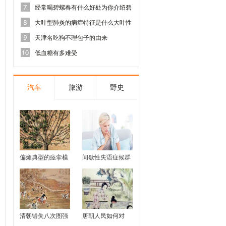
经常喝碧螺春有什么好处为你介绍碧
螺春的功
大叶型肺炎的病症特征是什么大叶性
肺炎的治
天津名吃狗不理包子的由来
低血糖有多难受
汽车
旅游
野史
偏瘫典型的痉挛模
间歇性失语症候群
式治疗有哪些 偏瘫
有哪些表现 是因为
的主要症状有哪些
什么原因引起的
清朝错失八次图强
唐朝人民如何对