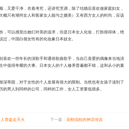
顺，又爱干净，衣着考究，还讲究烹调，除了结婚后喜欢做家庭妇女，
大概只有潮州女人和客家女人能与之媲美）又有西方女人的时尚，应该
扮，可以感觉出她们对美的追求，但是日本女人化妆，打扮很得体，绝
说过，中国白领女性有的化妆象日本妓女。
别喜欢一些年长的演歌手和通俗歌曲歌手，当自己喜爱的偶像来当地演
生中值得夸耀的大事。日本女人的个人修养普遍都不错，这和从小的素
根深蒂固，对于女性的个人发展有很大的限制。当然也有女孩子读到了
历的男人到同样的公司，同样的工作，女人工资要低很多。
了人类盗走天火
下一篇：
吴刚伐桂的神话传说