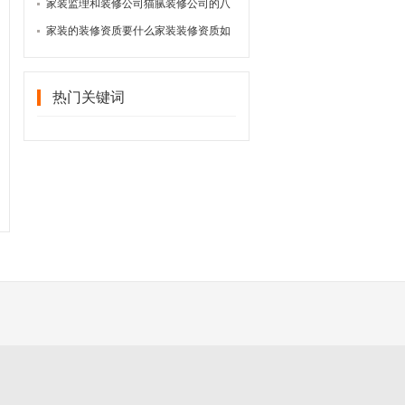
千元请
家装监理和装修公司猫腻装修公司的八
大装修
家装的装修资质要什么家装装修资质如
何办理
热门关键词