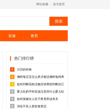
网址收藏
设为首页
装修
教育
热门排行榜
川贝的价格
佛鳄龟宝宝怎么养才能活佛鳄龟饲养
常识
如何判断花粉过敏症状两招判断自己
是否是花
婴儿吐奶平时应该注意些什么婴儿吐
奶的注意
如何保健女人肚子疼竟和这有关
消化不良人群饮食禁忌