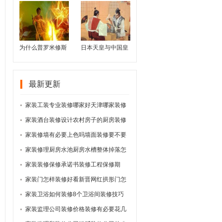
维新的历史机遇
待“次文化”
为什么普罗米修斯
日本天皇与中国皇
作为神会为了人类
帝的帝王之道有何
盗走天火
不同？
最新更新
家装工装专业装修哪家好天津哪家装修
公司口
家装酒台装修设计农村房子的厨房装修
这5种
家装修墙有必要上色吗墙面装修要不要
选壁纸
家装修理厨房水池厨房水槽整体掉落怎
么办懒
家装装修保修承诺书装修工程保修期
家装门怎样装修好看新晋网红拱形门怎
样装才
家装卫浴如何装修8个卫浴间装修技巧
每条都
家装监理公司装修价格装修有必要花几