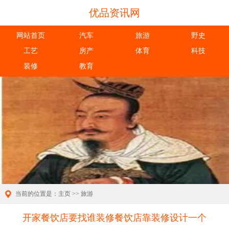
优品资讯网
网站首页
汽车
旅游
野史
工艺
房产
体育
科技
装修
教育
当前的位置是：
主页
>>
旅游
开家餐饮店要找谁装修餐饮店靠装修设计一个