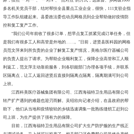
际，按照“一对一”、“一对N”、“点对点”的方式，选派县、乡两级1000
多名机关党员干部，结对帮扶全县重点工业企业，很快，111支驻企指
导工作队组建起来。县委政法委也动员网格员到企业帮助做好疫情防
控和复工复产工作。
“我们公司年前收了很多订单，想早点复工抓紧完成订单任务，但
是我们有很多工人和高管是外地的……。”日前，进贤县医科园的网格
员范文萍来到所负责的企业了解复工复产情况，美格尔医疗器械公司
的负责人提出了请求。为帮助企业顺利复工，保障企业高管和工人顺
利返工，范文萍主动靠前服务，到各职能部门办理各项手续，并联系
区隔离点，让工人返回进贤后直接到隔离点隔离，隔离期满可到公司
上班。
江西科美医疗器械集团有限公司、江西海福特卫生用品有限公司
转产扩产遇到的难题也迎刃而解。吴绍欣向记者介绍，在县政府的帮
助下，他们从当地和疫情较轻的乡镇迅速调集一批熟练缝纫工赶到公
司上班，为生产提供了强有力的保障。
目前，江西海福特卫生用品有限公司扩大生产防护服的生产线正