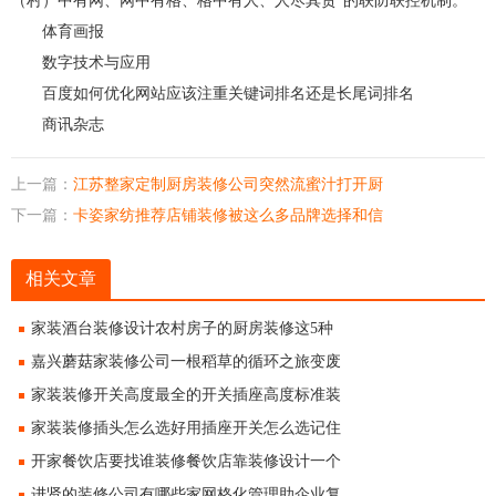
（村）中有网、网中有格、格中有人、人尽其责”的联防联控机制。
体育画报
数字技术与应用
百度如何优化网站应该注重关键词排名还是长尾词排名
商讯杂志
上一篇：
江苏整家定制厨房装修公司突然流蜜汁打开厨
下一篇：
卡姿家纺推荐店铺装修被这么多品牌选择和信
相关文章
家装酒台装修设计农村房子的厨房装修这5种
嘉兴蘑菇家装修公司一根稻草的循环之旅变废
家装装修开关高度最全的开关插座高度标准装
家装装修插头怎么选好用插座开关怎么选记住
开家餐饮店要找谁装修餐饮店靠装修设计一个
进贤的装修公司有哪些家网格化管理助企业复