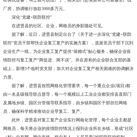
在调试设备，马上就可以投产了，相关部门还免费帮公司装修生产线
厂房，协调银行放款3000多万元。
深化“党建+联防联控”
在进贤县的社区、企业，网格员的身影随处可见。
据了解，近日，进贤县制定出台了《关于进一步深化“党建+联防
联控”党员干部帮扶企业复工复产的实施方案》，选派党员干部下沉到
企业生产一线，为企业复工复产提供“保姆式”贴心服务，确保企业疫
情防控与复工复产“两促进、两不误”。并在原有的企业联合支部的基
础上，新增3个临时党支部，加大对企业复工复产相关困难的协调解决
力度。
据了解，进贤县按照网格化管理要求，每一个重点企业(项目)都
由一名县级领导联点督导，每一个规模以上工业企业都安排县直部门
及属地乡镇、园区分管领导联系指导，由乡镇和园区干部担任网格
员，确保科学精准推动企业早复工、复产。
此外，进贤县对复工复产企业实行网格化管理，每个企业主都是
网格员，每天将企业的疫情防控情况上报到企业所在乡镇，形成“社区