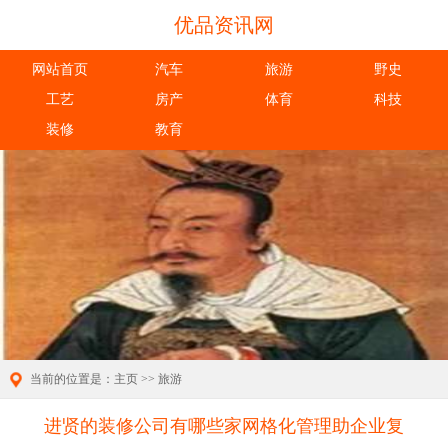
优品资讯网
网站首页
汽车
旅游
野史
工艺
房产
体育
科技
装修
教育
当前的位置是：
主页
>>
旅游
进贤的装修公司有哪些家网格化管理助企业复