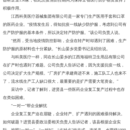
器材企业136家，在此次疫情防控期间为保障全省医疗防护物资发挥了
积极作用。
江西科美医疗器械集团有限公司是一家专门生产医用手套和口罩
的医药企业。“疫情发生后，得知抗疫一线缺少防护服，考虑到公司有
生产防护服的基本条件，所以决定转产防护服。”该公司负责人说。
“然而，受当地疫情防控影响，企业在转产时却遇到了困难，生产
防护服的原材料也十分紧缺。”长山晏乡党委书记吴绍欣说。
与科美医疗一样，同在长山晏乡的江西海福特卫生用品有限公司
在扩产时也遇到了难题。公司负责人告诉记者，因为支援抗疫一线，
公司决定扩大生产规模。“厂房扩产承建商进不来，施工队工人也来不
了，流水线生产工人缺口很大，最重要的是扩产需要大笔资金。”
采访中，记者了解到，进贤县一些医药企业复工复产过程中也存
在类似困难。
“一对一”帮企业解忧
企业复工复产迫在眉睫，企业转产、扩产遇到的困难亟待解决。
如何破题？进贤县委政法委相关负责人告诉记者，该县根据企业实