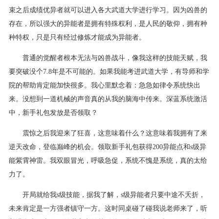
束之后成绩优异者就可以进入各大武道大学进行学习。因为凶兽的
存在，所以强大的异能者是拥有特殊权利，是人民的敬仰，拥有种
种特权，只是只有经过修炼才能成为异能者。
普通的觉醒者根本无法与凶兽战斗，像我这样的技能天赋，我
要突破没个7.8年是不可能的。如果我能考进武道大学，有导师和学
院的帮助肯定能加快很多。我心里默念着：急急如律令系统快出
来。没想到一道机械的声音真的从我的脑海中传来。深蓝系统激活
中，新手礼包发放是否领取？
震惊之后我迎来了狂喜，这意味着什么？这意味着我拥有了来
逆天改命，登临巅峰的机会。领取新手礼包获得200异能点和s级异
能紫霄神雷。我双眼冒光，呼吸急促，系统不愧是系统，真的太给
力了。
开局就给我s级技能，据我了解，s级异能者只要中途不夭折，
未来肯定是一方强者镇守一方。这时同桌碰了碰我说老师来了，听