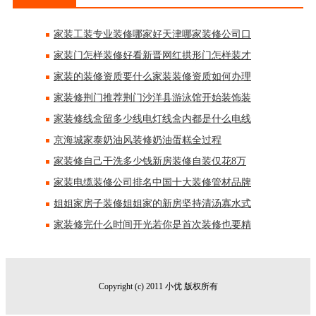
家装工装专业装修哪家好天津哪家装修公司口
家装门怎样装修好看新晋网红拱形门怎样装才
家装的装修资质要什么家装装修资质如何办理
家装修荆门推荐荆门沙洋县游泳馆开始装饰装
家装修线盒留多少线电灯线盒内都是什么电线
京海城家泰奶油风装修奶油蛋糕全过程
家装修自己干洗多少钱新房装修自装仅花8万
家装电缆装修公司排名中国十大装修管材品牌
姐姐家房子装修姐姐家的新房坚持清汤寡水式
家装修完什么时间开光若你是首次装修也要精
Copyright (c) 2011 小优 版权所有