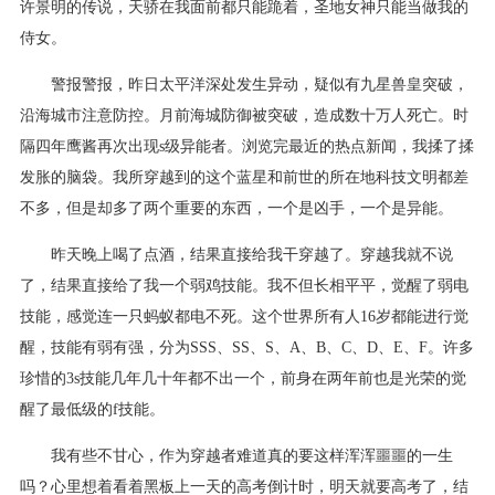
许景明的传说，天骄在我面前都只能跪着，圣地女神只能当做我的
侍女。
警报警报，昨日太平洋深处发生异动，疑似有九星兽皇突破，
沿海城市注意防控。月前海城防御被突破，造成数十万人死亡。时
隔四年鹰酱再次出现s级异能者。浏览完最近的热点新闻，我揉了揉
发胀的脑袋。我所穿越到的这个蓝星和前世的所在地科技文明都差
不多，但是却多了两个重要的东西，一个是凶手，一个是异能。
昨天晚上喝了点酒，结果直接给我干穿越了。穿越我就不说
了，结果直接给了我一个弱鸡技能。我不但长相平平，觉醒了弱电
技能，感觉连一只蚂蚁都电不死。这个世界所有人16岁都能进行觉
醒，技能有弱有强，分为SSS、SS、S、A、B、C、D、E、F。许多
珍惜的3s技能几年几十年都不出一个，前身在两年前也是光荣的觉
醒了最低级的f技能。
我有些不甘心，作为穿越者难道真的要这样浑浑噩噩的一生
吗？心里想着看着黑板上一天的高考倒计时，明天就要高考了，结