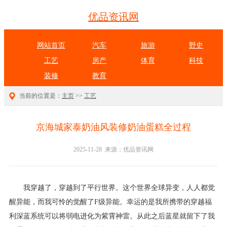
优品资讯网
网站首页
汽车
旅游
野史
工艺
房产
体育
科技
装修
教育
当前的位置是：
主页
>>
工艺
京海城家泰奶油风装修奶油蛋糕全过程
2025-11-28 来源：优品资讯网
我穿越了，穿越到了平行世界。这个世界全球异变，人人都觉
醒异能，而我可怜的觉醒了F级异能。幸运的是我所携带的穿越福
利深蓝系统可以将弱电进化为紫霄神雷。从此之后蓝星就留下了我