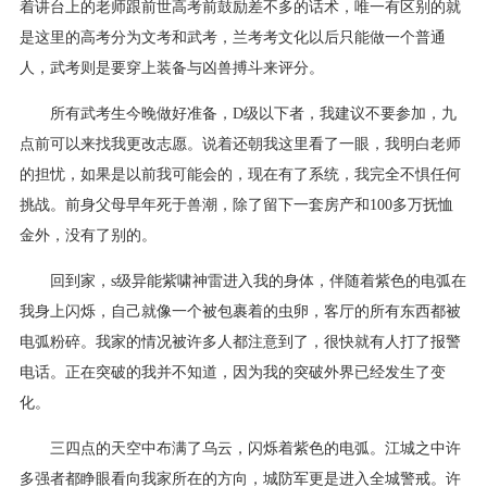
着讲台上的老师跟前世高考前鼓励差不多的话术，唯一有区别的就
是这里的高考分为文考和武考，兰考考文化以后只能做一个普通
人，武考则是要穿上装备与凶兽搏斗来评分。
所有武考生今晚做好准备，D级以下者，我建议不要参加，九
点前可以来找我更改志愿。说着还朝我这里看了一眼，我明白老师
的担忧，如果是以前我可能会的，现在有了系统，我完全不惧任何
挑战。前身父母早年死于兽潮，除了留下一套房产和100多万抚恤
金外，没有了别的。
回到家，s级异能紫啸神雷进入我的身体，伴随着紫色的电弧在
我身上闪烁，自己就像一个被包裹着的虫卵，客厅的所有东西都被
电弧粉碎。我家的情况被许多人都注意到了，很快就有人打了报警
电话。正在突破的我并不知道，因为我的突破外界已经发生了变
化。
三四点的天空中布满了乌云，闪烁着紫色的电弧。江城之中许
多强者都睁眼看向我家所在的方向，城防军更是进入全城警戒。许